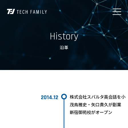
History
沿革
2014.12
株式会社スパルタ英会話を小
茂鳥雅史・矢口貴久が創業
新宿御苑校がオープン